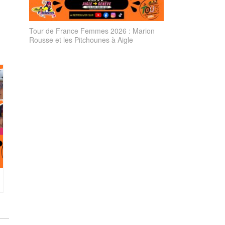
Tour de France Femmes 2026 : Marion
Rousse et les Pitchounes à Aigle