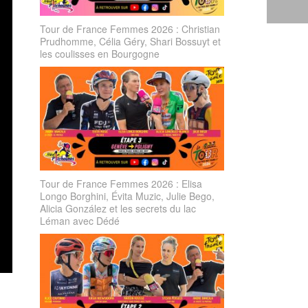
Tour de France Femmes 2026 : Christian
Prudhomme, Célia Géry, Shari Bossuyt et
les coulisses en Bourgogne
Tour de France Femmes 2026 : Elisa
Longo Borghini, Évita Muzic, Julie Bego,
Alicia González et les secrets du lac
Léman avec Dédé