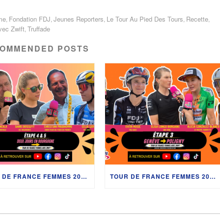
me
Fondation FDJ
Jeunes Reporters
Le Tour Au Pied Des Tours
Recette
,
,
,
,
,
ec Zwift
Truffade
,
OMMENDED POSTS
TOUR DE FRANCE FEMMES 2026 : CHRISTIAN PRUDHOMME, CÉLIA GÉRY, SHARI BOSSUYT ET LES COULISSES EN BOURGOGNE
TOUR DE FRANCE FEMMES 2026 : ELISA LONGO BORGHINI, ÉVITA MUZIC, JULIE BEGO, ALICIA GONZÁLEZ ET LES SECRETS DU LAC LÉMAN AVEC DÉDÉ