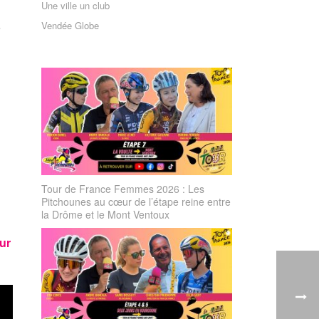
Une ville un club
Vendée Globe
e
Tour de France Femmes 2026 : Les
Pitchounes au cœur de l’étape reine entre
la Drôme et le Mont Ventoux
ur