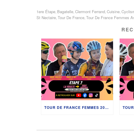
1ere Étape
Bagatelle
Clermont Ferrand
Cuisine
Cyclis
,
,
,
,
St Nectaire
Tour De France
Tour De France Femmes Av
,
,
REC
TOUR DE FRANCE FEMMES 2026 : LES PITCHOUNES AU CŒUR DE L’ÉTAPE REINE ENTRE LA DRÔME ET LE MONT VENTOUX