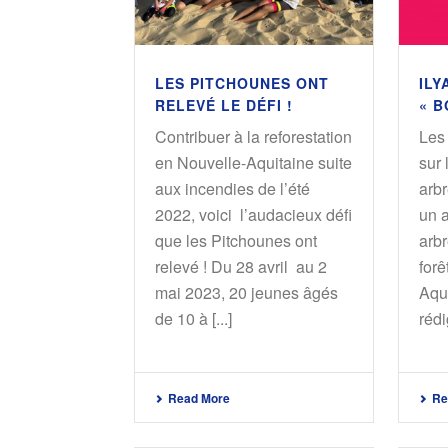
LES PITCHOUNES ONT
ILY
RELEVÉ LE DÉFI !
« B
Contribuer à la reforestation
Les 
en Nouvelle-Aquitaine suite
sur 
aux incendies de l’été
arbr
2022, voici l’audacieux défi
un 
que les Pitchounes ont
arbr
relevé ! Du 28 avril au 2
forê
mai 2023, 20 jeunes âgés
Aqui
de 10 à [...]
rédig
Read More
Re