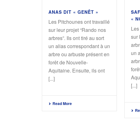
ANAS DIT « GENÊT »
SAF
« N
Les Pitchounes ont travaillé
Les 
sur leur projet “Rando nos
sur 
arbres”. Ils ont tiré au sort
arbr
un alias correspondant à un
un 
arbre ou arbuste présent en
arbr
forêt de Nouvelle-
forê
Aquitaine. Ensuite, ils ont
Aqui
[...]
[...]
Read More
Re