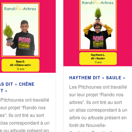
HAYTHEM DIT « SAULE »
AS DIT « CHÊNE
Les Pitchounes ont travaillé
T »
sur leur projet “Rando nos
Pitchounes ont travaillé
arbres”. Ils ont tiré au sort
leur projet “Rando nos
un alias correspondant à un
es”. Ils ont tiré au sort
arbre ou arbuste présent en
alias correspondant à un
forêt de Nouvelle-
e ou arbuste présent en