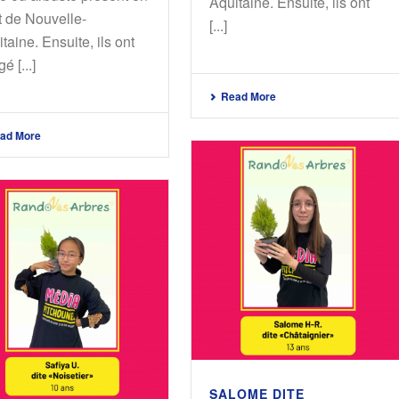
Aquitaine. Ensuite, ils ont
t de Nouvelle-
[...]
taine. Ensuite, ils ont
é [...]
Read More
ad More
SALOME DITE