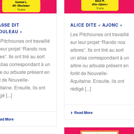
ASSE DIT
ALICE DITE « AJONC »
OULEAU »
Les Pitchounes ont travaillé
Pitchounes ont travaillé
sur leur projet “Rando nos
leur projet “Rando nos
arbres”. Ils ont tiré au sort
es”. Ils ont tiré au sort
un alias correspondant à un
alias correspondant à un
arbre ou arbuste présent en
e ou arbuste présent en
forêt de Nouvelle-
t de Nouvelle-
Aquitaine. Ensuite, ils ont
taine. Ensuite, ils ont
rédigé [...]
é [...]
Read More
ad More