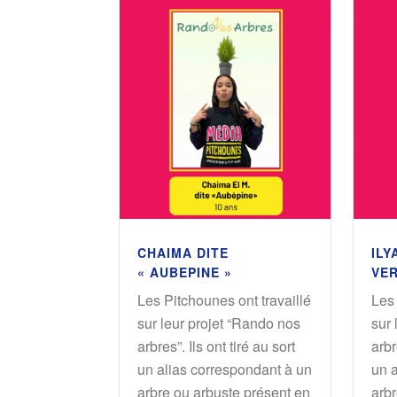
CHAIMA DITE
ILY
« AUBEPINE »
VER
Les Pitchounes ont travaillé
Les 
sur leur projet “Rando nos
sur 
arbres”. Ils ont tiré au sort
arbr
un alias correspondant à un
un 
arbre ou arbuste présent en
arbr