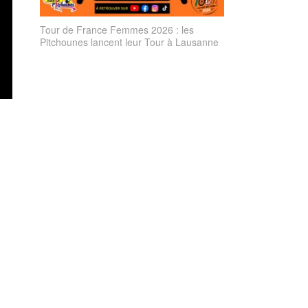
Tour de France Femmes 2026 : les
Pitchounes lancent leur Tour à Lausanne