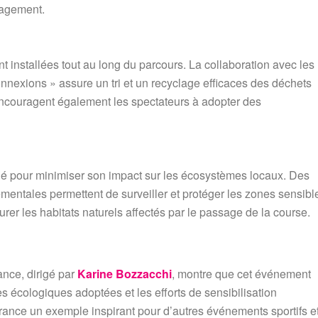
gagement.
t installées tout au long du parcours. La collaboration avec les
onnexions » assure un tri et un recyclage efficaces des déchets
ncouragent également les spectateurs à adopter des
ié pour minimiser son impact sur les écosystèmes locaux. Des
mentales permettent de surveiller et protéger les zones sensibl
aurer les habitats naturels affectés par le passage de la course.
nce, dirigé par
Karine Bozzacchi
, montre que cet événement
es écologiques adoptées et les efforts de sensibilisation
France un exemple inspirant pour d’autres événements sportifs e