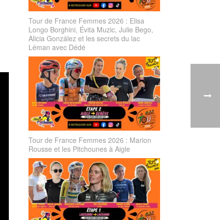
Tour de France Femmes 2026 : Elisa
Longo Borghini, Évita Muzic, Julie Bego,
Alicia González et les secrets du lac
Léman avec Dédé
Tour de France Femmes 2026 : Marion
Rousse et les Pitchounes à Aigle