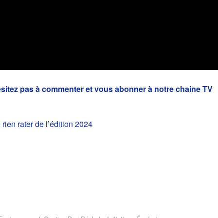
’hésitez pas à commenter et vous abonner à notre chaine TV
 rien rater de l’édition 2024