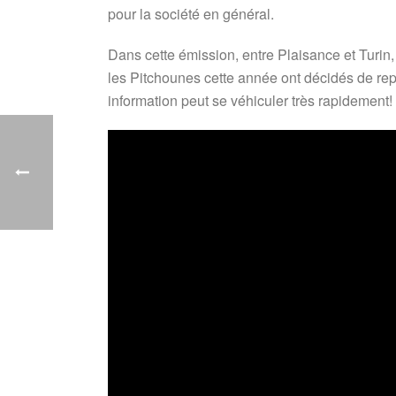
pour la société en général.
Dans cette émission, entre Plaisance et Turin
les Pitchounes cette année ont décidés de rep
information peut se véhiculer très rapidement!