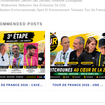
Environnement
Gestion Des Déchets
Initiatives Écologiques
,
,
,
 Biodiversité
Réduction Des Émissions De CO2
,
,
ilisation Environnementale
Sport Et Environnement
Toulouse
Tour De Franc
,
,
,
OMMENDED POSTS
TOUR DE FRANCE 2026 : CAVENDISH, JULIEN PINOT, MARC CHAVET ET LES COULISSES DE LA 3ᵉ ÉTAPE
TOUR DE FRANCE 2026 : UNE DEUXIÈME JOURNÉE EXCEPTIONNELLE ENTRE TARRAGONE ET BARCELONE