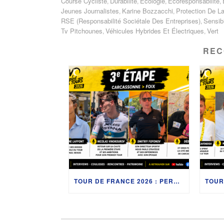
Course Cycliste
Durabilité
Écologie
Écoresponsabilité
,
,
,
,
Jeunes Journalistes
Karine Bozzacchi
Protection De La
,
,
RSE (Responsabilité Sociétale Des Entreprises)
Sensib
,
Tv Pitchounes
Véhicules Hybrides Et Électriques
Vert
,
,
REC
TOUR DE FRANCE 2026 : PERRINE LAFFONT, ASTANA ET LA CITÉ DE CARCASSONNE À L’HONNEUR