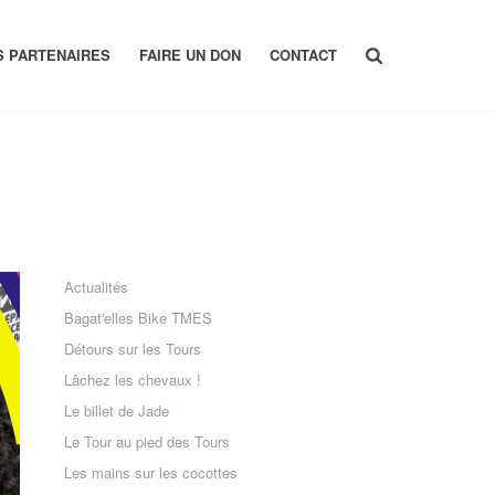
S PARTENAIRES
FAIRE UN DON
CONTACT
Actualités
Bagat'elles Bike TMES
Détours sur les Tours
Lâchez les chevaux !
Le billet de Jade
Le Tour au pied des Tours
Les mains sur les cocottes