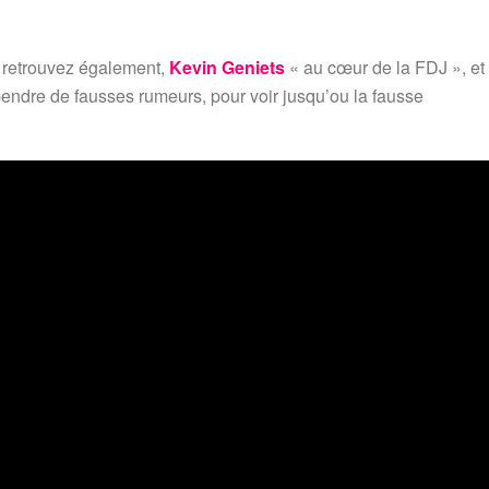
, retrouvez également,
Kevin Geniets
« au cœur de la FDJ », et
endre de fausses rumeurs, pour voir jusqu’ou la fausse