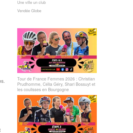
Une ville un club
Vendée Globe
Tour de France Femmes 2026 : Christian
es.
Prudhomme, Célia Géry, Shari Bossuyt et
les coulisses en Bourgogne
t