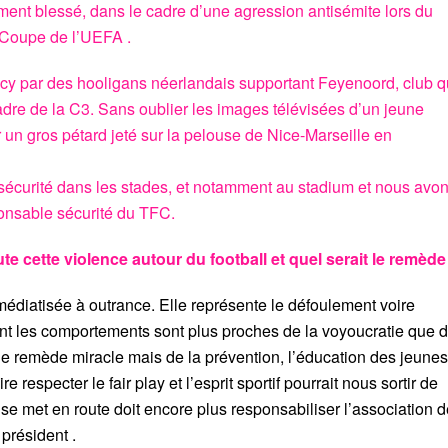
ement blessé, dans le cadre d’une agression antisémite lors du
 Coupe de l’UEFA .
cy par des hooligans néerlandais supportant Feyenoord, club q
adre de la C3. Sans oublier les images télévisées d’un jeune
 un gros pétard jeté sur la pelouse de Nice-Marseille en
sécurité dans les stades, et notamment au stadium et nous avo
nsable sécurité du TFC.
 cette violence autour du football et quel serait le remède
et médiatisée à outrance. Elle représente le défoulement voire
dont les comportements sont plus proches de la voyoucratie que 
 pas de remède miracle mais de la prévention, l’éducation des jeunes
e respecter le fair play et l’esprit sportif pourrait nous sortir de
ui se met en route doit encore plus responsabiliser l’association 
président .