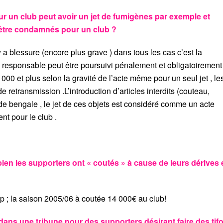
r un club peut avoir un jet de fumigènes par exemple et
d’être condamnés pour un club ?
y a blessure (encore plus grave ) dans tous les cas c’est la
 responsable peut être poursuivi pénalement et obligatoirement 
0 et plus selon la gravité de l’acte même pour un seul jet , le
 retransmission .L’introduction d’articles interdits (couteau,
 de bengale , le jet de ces objets est considéré comme un acte
t pour le club .
en les supporters ont « coutés » à cause de leurs dérives 
p ; la saison 2005/06 à coutée 14 000€ au club!
dans une tribune pour des supporters désirant faire des tif