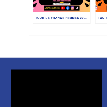
TOUR DE FRANCE FEMMES 2026 : CHRISTIAN PRUDHOMME, CÉLIA GÉRY, SHARI BOSSUYT ET LES COULISSES EN BOURGOGNE