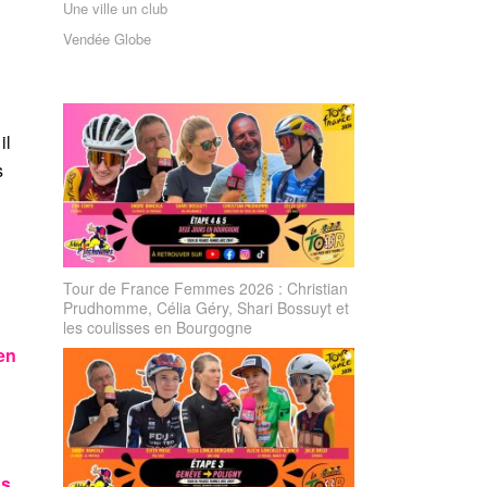
Une ville un club
Vendée Globe
il
s
Tour de France Femmes 2026 : Christian
Prudhomme, Célia Géry, Shari Bossuyt et
les coulisses en Bourgogne
en
os