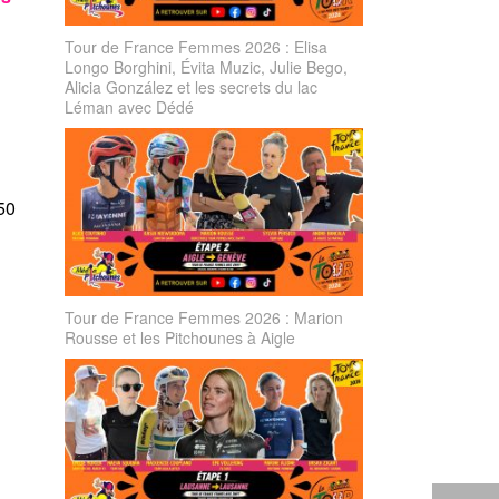
Tour de France Femmes 2026 : Elisa
Longo Borghini, Évita Muzic, Julie Bego,
Alicia González et les secrets du lac
Léman avec Dédé
50
Tour de France Femmes 2026 : Marion
Rousse et les Pitchounes à Aigle