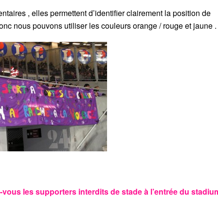
aires , elles permettent d’identifier clairement la position de
donc nous pouvons utiliser les couleurs orange / rouge et jaune .
us les supporters interdits de stade à l’entrée du stadiu