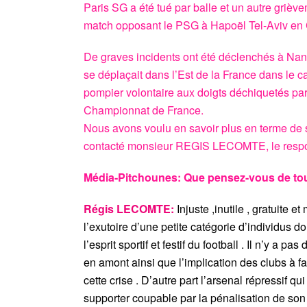
Paris SG a été tué par balle et un autre grièv
match opposant le PSG à Hapoël Tel-Aviv en
De graves incidents ont été déclenchés à Nan
se déplaçait dans l’Est de la France dans le c
pompier volontaire aux doigts déchiquetés par
Championnat de France.
Nous avons voulu en savoir plus en terme de 
contacté monsieur REGIS LECOMTE, le respo
Média-Pitchounes: Que pensez-vous de toute
Régis LECOMTE:
Injuste ,inutile , gratuite 
l’exutoire d’une petite catégorie d’individus 
l’esprit sportif et festif du football . Il n’y a
en amont ainsi que l’implication des clubs à fair
cette crise . D’autre part l’arsenal répressif q
supporter coupable par la pénalisation de son 