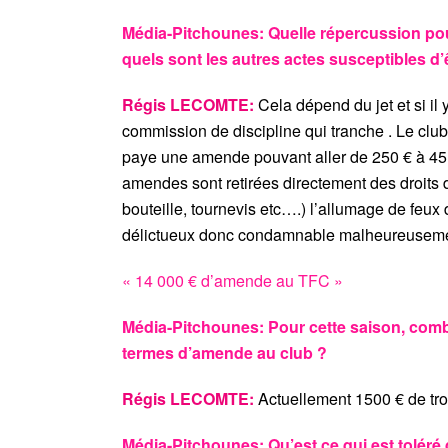
Média-Pitchounes: Quelle répercussion pou
quels sont les autres actes susceptibles 
Régis LECOMTE:
Cela dépend du jet et si il 
commission de discipline qui tranche . Le club
paye une amende pouvant aller de 250 € à 45 00
amendes sont retirées directement des droits de
bouteille, tournevis etc….) l’allumage de feux
délictueux donc condamnable malheureusemen
« 14 000 € d’amende au TFC »
Média-Pitchounes: Pour cette saison, combi
termes d’amende au club ?
Régis LECOMTE:
Actuellement 1500 € de tro
Média-Pitchounes: Qu’est ce qui est toléré 