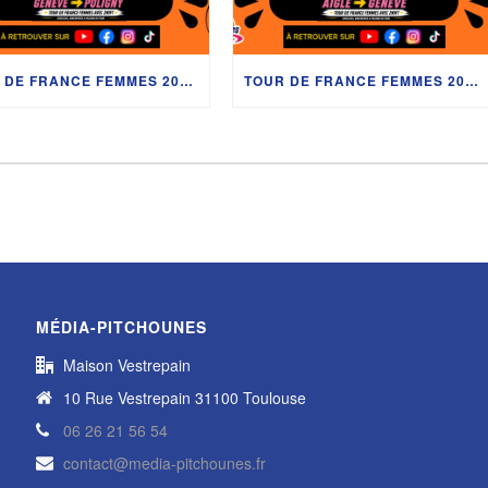
TOUR DE FRANCE FEMMES 2026 : ELISA LONGO BORGHINI, ÉVITA MUZIC, JULIE BEGO, ALICIA GONZÁLEZ ET LES SECRETS DU LAC LÉMAN AVEC DÉDÉ
TOUR DE FRANCE FEMMES 2026 : MARION ROUSSE ET LES PITCHOUNES À AIGLE
MÉDIA-PITCHOUNES
Maison Vestrepain
10 Rue Vestrepain 31100 Toulouse
06 26 21 56 54
contact@media-pitchounes.fr