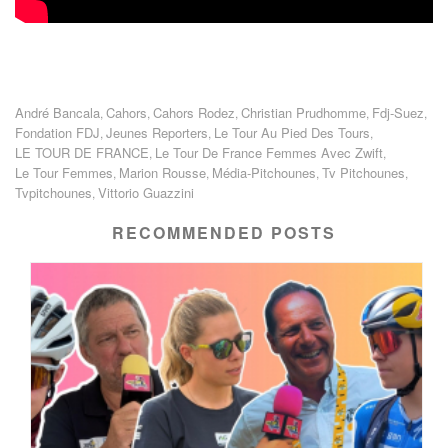
André Bancala
Cahors
Cahors Rodez
Christian Prudhomme
Fdj-Suez
,
,
,
,
,
Fondation FDJ
Jeunes Reporters
Le Tour Au Pied Des Tours
,
,
,
LE TOUR DE FRANCE
Le Tour De France Femmes Avec Zwift
,
,
Le Tour Femmes
Marion Rousse
Média-Pitchounes
Tv Pitchounes
,
,
,
,
Tvpitchounes
Vittorio Guazzini
,
RECOMMENDED POSTS