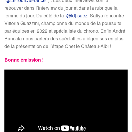
@LeTourDeFrance
) . Les deux interviews sont à
retrouver dans l’interview du jour et dans la rubrique la
femme du jour. Du côté de la
@fdj-suez
Safiya rencontre
Vittoria Guazzini, championne du monde de la poursuite
par équipes en 2022 et spécialiste du chrono. Enfin André
Bancala nous parlera des spécialités albigeoises en plus
de la présentation de l’étape Onet le Château-Albi !
Bonne émission !