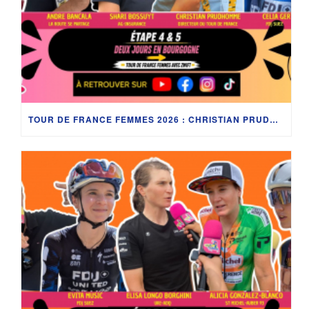
TOUR DE FRANCE FEMMES 2026 : CHRISTIAN PRUDHOMME, CÉLIA GÉRY, SHARI BOSSUYT ET LES COULISSES EN BOURGOGNE