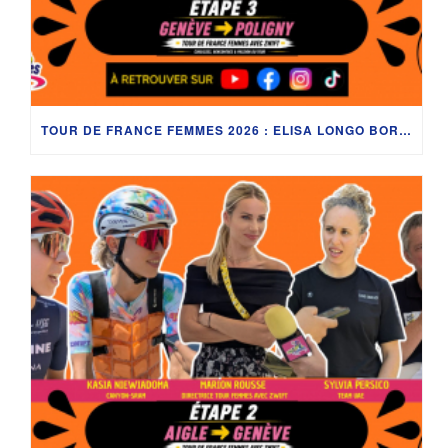
TOUR DE FRANCE FEMMES 2026 : ELISA LONGO BORGHINI, ÉVITA MUZIC, JULIE BEGO, ALICIA GONZÁLEZ ET LES SECRETS DU LAC LÉMAN AVEC DÉDÉ