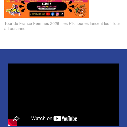
Tour de France Femmes 2026 : les Pitchounes lancent leur Tour
à Lausanne