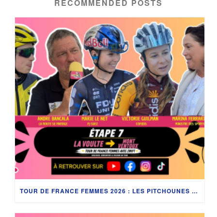
RECOMMENDED POSTS
TOUR DE FRANCE FEMMES 2026 : LES PITCHOUNES AU CŒUR DE L’ÉTAPE REINE ENTRE LA DRÔME ET LE MONT VENTOUX