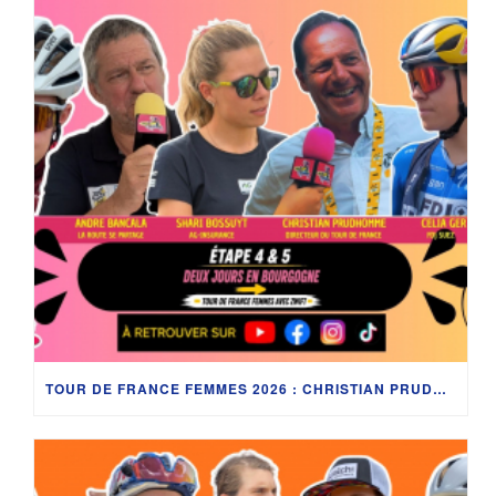
TOUR DE FRANCE FEMMES 2026 : CHRISTIAN PRUDHOMME, CÉLIA GÉRY, SHARI BOSSUYT ET LES COULISSES EN BOURGOGNE