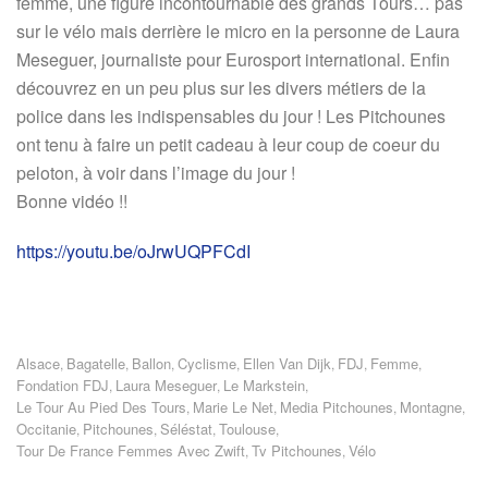
femme, une figure incontournable des grands Tours… pas
sur le vélo mais derrière le micro en la personne de Laura
Meseguer, journaliste pour Eurosport international. Enfin
découvrez en un peu plus sur les divers métiers de la
police dans les indispensables du jour ! Les Pitchounes
ont tenu à faire un petit cadeau à leur coup de coeur du
peloton, à voir dans l’image du jour !
Bonne vidéo !!
https://youtu.be/oJrwUQPFCdI
Alsace
Bagatelle
Ballon
Cyclisme
Ellen Van Dijk
FDJ
Femme
,
,
,
,
,
,
,
Fondation FDJ
Laura Meseguer
Le Markstein
,
,
,
Le Tour Au Pied Des Tours
Marie Le Net
Media Pitchounes
Montagne
,
,
,
,
Occitanie
Pitchounes
Séléstat
Toulouse
,
,
,
,
Tour De France Femmes Avec Zwift
Tv Pitchounes
Vélo
,
,