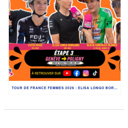
TOUR DE FRANCE FEMMES 2026 : ELISA LONGO BORGHINI, ÉVITA MUZIC, JULIE BEGO, ALICIA GONZÁLEZ ET LES SECRETS DU LAC LÉMAN AVEC DÉDÉ