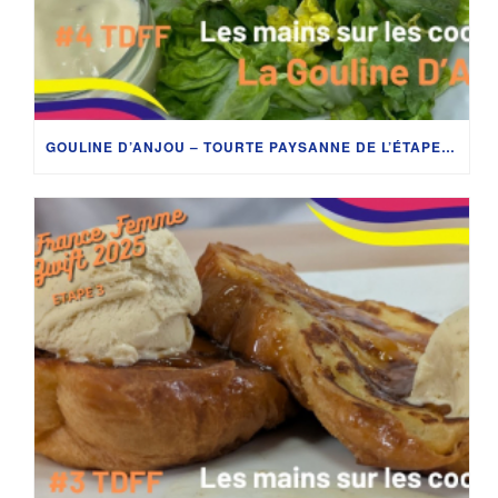
GOULINE D’ANJOU – TOURTE PAYSANNE DE L’ÉTAPE SAUMUR > POITIERS | LES MAINS SUR LES COCOTTES