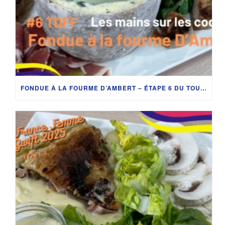
FONDUE À LA FOURME D’AMBERT – ÉTAPE 6 DU TOUR DE FRANCE FÉMININ