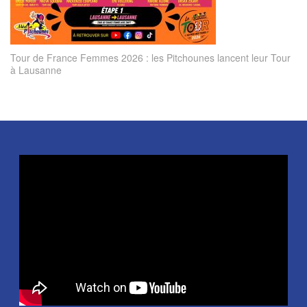
Tour de France Femmes 2026 : les Pitchounes lancent leur Tour
à Lausanne