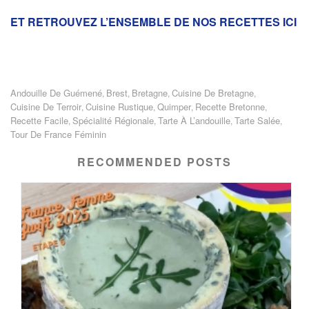
ET RETROUVEZ L’ENSEMBLE DE NOS RECETTES ICI
Andouille De Guémené
Brest
Bretagne
Cuisine De Bretagne
,
,
,
,
Cuisine De Terroir
Cuisine Rustique
Quimper
Recette Bretonne
,
,
,
,
Recette Facile
Spécialité Régionale
Tarte À L’andouille
Tarte Salée
,
,
,
,
Tour De France Féminin
RECOMMENDED POSTS