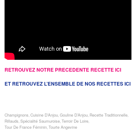
RETROUVEZ NOTRE PRECEDENTE RECETTE ICI
ET RETROUVEZ L’ENSEMBLE DE NOS RECETTES ICI
Champignons
Cuisine D’Anjou
Gouline D’Anjou
Recette Traditionnelle
,
,
,
,
Rillauds
Spécialité Saumuroise
Terroir De Loire
,
,
,
Tour De France Féminin
Tourte Angevine
,