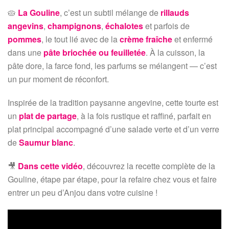
🥧
La Gouline
, c’est un subtil mélange de
rillauds
angevins
,
champignons
,
échalotes
et parfois de
pommes
, le tout lié avec de la
crème fraîche
et enfermé
dans une
pâte briochée ou feuilletée
. À la cuisson, la
pâte dore, la farce fond, les parfums se mélangent — c’est
un pur moment de réconfort.
Inspirée de la tradition paysanne angevine, cette tourte est
un
plat de partage
, à la fois rustique et raffiné, parfait en
plat principal accompagné d’une salade verte et d’un verre
de
Saumur blanc
.
🎥
Dans cette vidéo
, découvrez la recette complète de la
Gouline, étape par étape, pour la refaire chez vous et faire
entrer un peu d’Anjou dans votre cuisine !