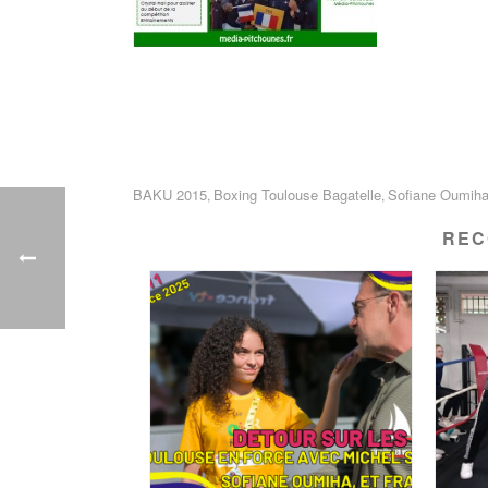
BAKU 2015
Boxing Toulouse Bagatelle
Sofiane Oumih
,
,
REC