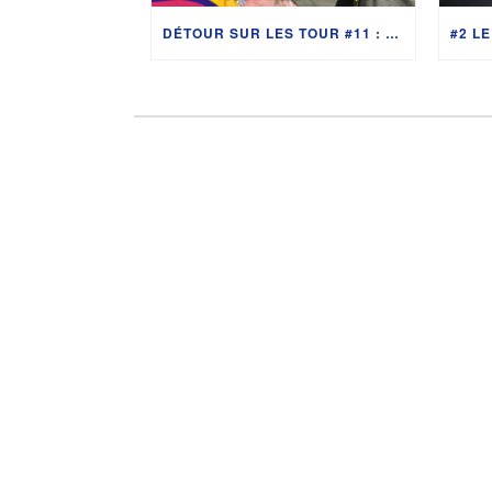
DÉTOUR SUR LES TOUR #11 : TOULOUSE EN FORCE AVEC SOFIANE OUMIHA, MICHEL SARRAN ET FRANCE TV