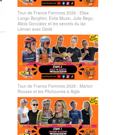
Tour de France Femmes 2026 : Elisa
Longo Borghini, Évita Muzic, Julie Bego,
Alicia González et les secrets du lac
Léman avec Dédé
Tour de France Femmes 2026 : Marion
Rousse et les Pitchounes à Aigle