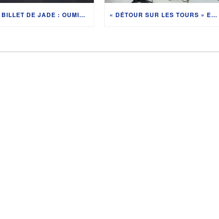
#2 LE BILLET DE JADE : OUMIHA FACE AUX PITCHOUNES
« DÉTOUR SUR LES TOURS » ETAPE 9 – BEN O’CONNOR ASSURE À TIGNES