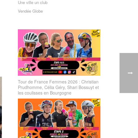
Une ville un club
Vendée Globe
Tour de France Femmes 2026 : Christian
Prudhomme, Célia Géry, Shari Bossuyt et
les coulisses en Bourgogne