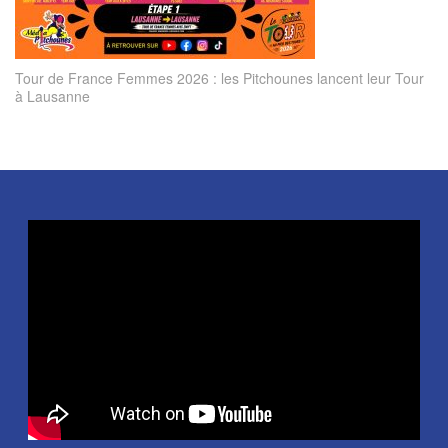
Tour de France Femmes 2026 : les Pitchounes lancent leur Tour
à Lausanne