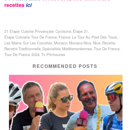
recettes
ici
21 Etape
Cuisine Provençale
Cyclisme
Étape 21
,
,
,
,
Étape Culinaire Tour De France
France
Le Tour Au Pied Des Tours
,
,
,
Les Mains Sur Les Cocottes
Monaco
Monaco-Nice
Nice
Recette
,
,
,
,
,
Recette Traditionnelle
Spécialités Méditerranéennes
Tour De France
,
,
,
Tour De France 2024
Tv Pitchounes
,
RECOMMENDED POSTS