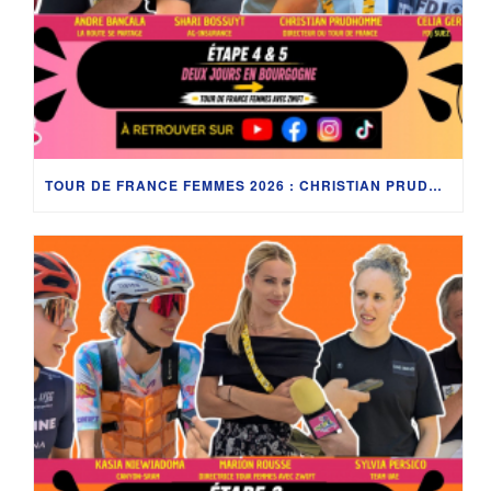
TOUR DE FRANCE FEMMES 2026 : CHRISTIAN PRUDHOMME, CÉLIA GÉRY, SHARI BOSSUYT ET LES COULISSES EN BOURGOGNE