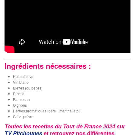
Ingrédients nécessaires :
Huile d’olive
Vin blanc
Blettes (ou bettes)
Ricotta
Parmesan
Oignons
Herbes aromatiques (persil, menthe, etc.)
Sel et poivre
Toutes les recettes du Tour de France 2024 sur
TV Pitchounes
et retrouvez nos différentes