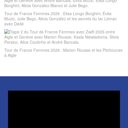
Tour de France Femmes 2026 : Elisa Longo Borghini, Évita
Muzic, Julie Bego, Alicia González et les secrets du lac Léman
avec Dédé
Tour de France Femmes 2026 : Marion Rousse et les Pitchounes
à Aigle