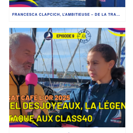
FRANCESCA CLAPCICH, L’AMBITIEUSE – DE LA TRANSAT CAFÉ L’OR AU VENDÉE GLOBE 2028