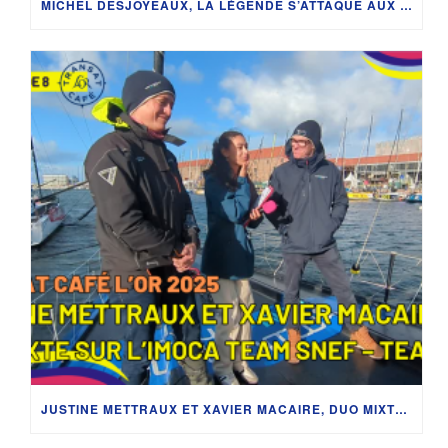
MICHEL DESJOYEAUX, LA LÉGENDE S’ATTAQUE AUX CLASS40 – RENCONTRE SUR LA TRANSAT CAFÉ L’OR 2025
JUSTINE METTRAUX ET XAVIER MACAIRE, DUO MIXTE SUR L’IMOCA TEAM SNEF – TEAMWORK | TRANSAT CAFÉ L’OR 2025