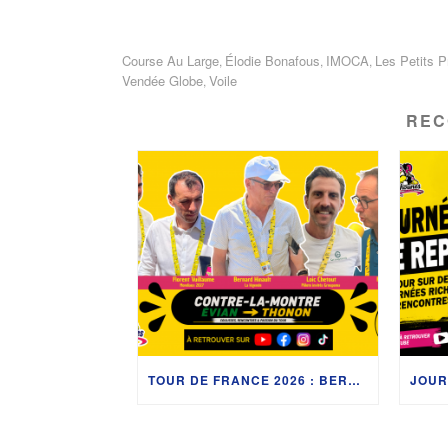
Course Au Large
Élodie Bonafous
IMOCA
Les Petits P
,
,
,
Vendée Globe
Voile
,
REC
TOUR DE FRANCE 2026 : BERNARD HINAULT, LES MONDIAUX 2027 ET LES COULISSES DU CONTRE-LA-MONTRE ENTRE ÉVIAN-LES-BAINS ET THONON-LES-BAINS