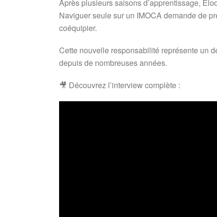
Après plusieurs saisons d’apprentissage, Élod
Naviguer seule sur un IMOCA demande de pren
coéquipier.
Cette nouvelle responsabilité représente un d
depuis de nombreuses années.
🎥 Découvrez l’interview complète :