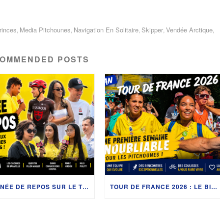
rinces
Media Pitchounes
Navigation En Solitaire
Skipper
Vendée Arctique
,
,
,
,
,
OMMENDED POSTS
JOURNÉE DE REPOS SUR LE TOUR DE FRANCE 2026 : RETOUR SUR DEUX JOURNÉES RICHES EN RENCONTRES
TOUR DE FRANCE 2026 : LE BILAN DE LA PREMIÈRE SEMAINE DES PITCHOUNES AVANT LA REPRISE