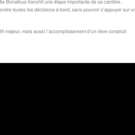
ie Bonafous franchit une étape importante de sa carrière.
dre toutes les décisions à bord, sans pouvoir s’appuyer sur u
éfi majeur, mais aussi l’accomplissement d’un rêve construit