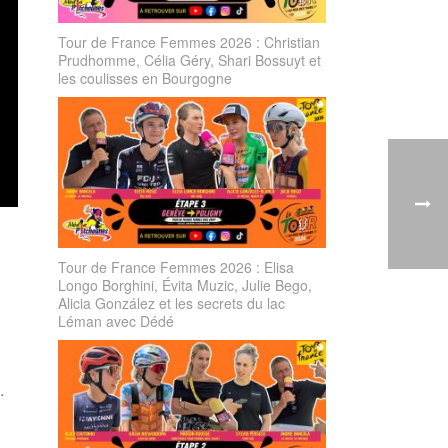
Tour de France Femmes 2026 : Christian
Prudhomme, Célia Géry, Shari Bossuyt et
les coulisses en Bourgogne
Tour de France Femmes 2026 : Elisa
Longo Borghini, Évita Muzic, Julie Bego,
Alicia González et les secrets du lac
Léman avec Dédé
.