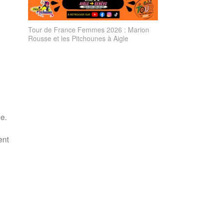
Tour de France Femmes 2026 : Marion
Rousse et les Pitchounes à Aigle
e.
ent