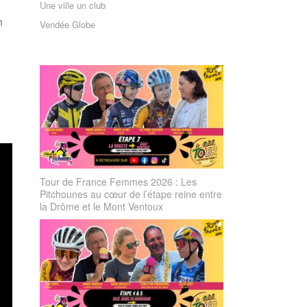
Une ville un club
n
Vendée Globe
Tour de France Femmes 2026 : Les
Pitchounes au cœur de l’étape reine entre
la Drôme et le Mont Ventoux