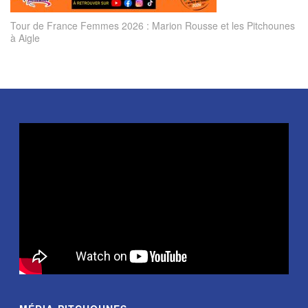
Tour de France Femmes 2026 : Marion Rousse et les Pitchounes
à Aigle