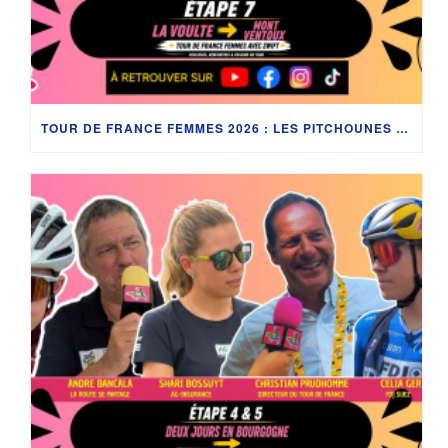
TOUR DE FRANCE FEMMES 2026 : LES PITCHOUNES AU CŒUR DE L’ÉTAPE REINE ENTRE LA DRÔME ET LE MONT VENTOUX