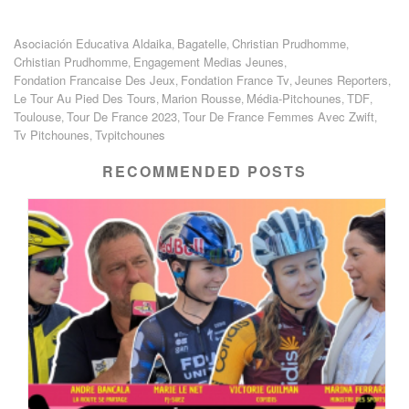
Asociación Educativa Aldaika
Bagatelle
Christian Prudhomme
,
,
,
Crhistian Prudhomme
Engagement Medias Jeunes
,
,
Fondation Francaise Des Jeux
Fondation France Tv
Jeunes Reporters
,
,
,
Le Tour Au Pied Des Tours
Marion Rousse
Média-Pitchounes
TDF
,
,
,
,
Toulouse
Tour De France 2023
Tour De France Femmes Avec Zwift
,
,
,
Tv Pitchounes
Tvpitchounes
,
RECOMMENDED POSTS