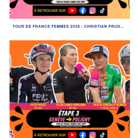
TOUR DE FRANCE FEMMES 2026 : CHRISTIAN PRUDHOMME, CÉLIA GÉRY, SHARI BOSSUYT ET LES COULISSES EN BOURGOGNE