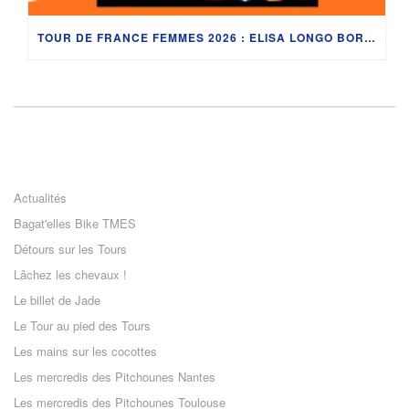
TOUR DE FRANCE FEMMES 2026 : ELISA LONGO BORGHINI, ÉVITA MUZIC, JULIE BEGO, ALICIA GONZÁLEZ ET LES SECRETS DU LAC LÉMAN AVEC DÉDÉ
Actualités
Bagat'elles Bike TMES
Détours sur les Tours
Lâchez les chevaux !
Le billet de Jade
Le Tour au pied des Tours
Les mains sur les cocottes
Les mercredis des Pitchounes Nantes
Les mercredis des Pitchounes Toulouse