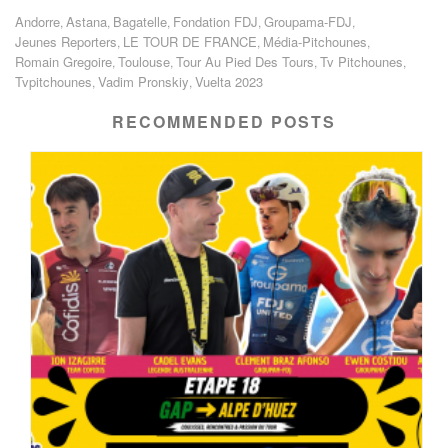
Andorre
Astana
Bagatelle
Fondation FDJ
Groupama-FDJ
,
,
,
,
,
Jeunes Reporters
LE TOUR DE FRANCE
Média-Pitchounes
,
,
,
Romain Gregoire
Toulouse
Tour Au Pied Des Tours
Tv Pitchounes
,
,
,
,
Tvpitchounes
Vadim Pronskiy
Vuelta 2023
,
,
RECOMMENDED POSTS