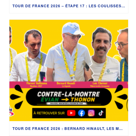
TOUR DE FRANCE 2026 – ÉTAPE 17 : LES COULISSES ENTRE CHAMBÉRY ET VOIRON AVEC UAE, VINCENT LAVENU, CYCLISM’ACTU ET LA CARAVANE DU TOUR
TOUR DE FRANCE 2026 : BERNARD HINAULT, LES MONDIAUX 2027 ET LES COULISSES DU CONTRE-LA-MONTRE ENTRE ÉVIAN-LES-BAINS ET THONON-LES-BAINS