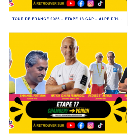
TOUR DE FRANCE 2026 – ÉTAPE 18 GAP – ALPE D’HUEZ : CADEL EVANS, ION IZAGIRRE, TUDOR, GROUPAMA-FDJ ET LES ANECDOTES DE DÉDÉ