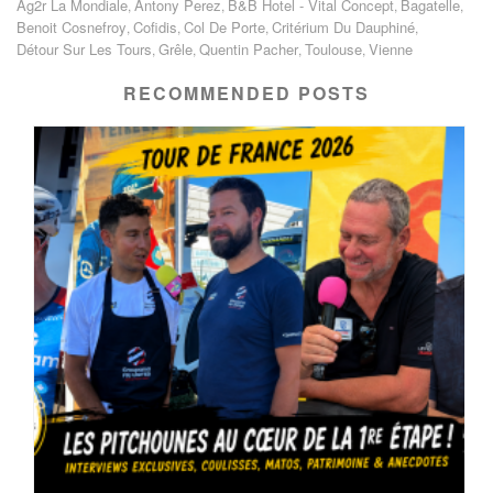
Ag2r La Mondiale
Antony Perez
B&B Hotel - Vital Concept
Bagatelle
,
,
,
,
Benoit Cosnefroy
Cofidis
Col De Porte
Critérium Du Dauphiné
,
,
,
,
Détour Sur Les Tours
Grêle
Quentin Pacher
Toulouse
Vienne
,
,
,
,
RECOMMENDED POSTS