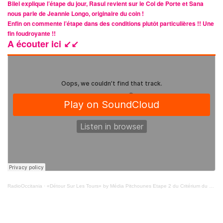
Bilel explique l’étape du jour, Rasul revient sur le Col de Porte et Sana
nous parle de Jeannie Longo, originaire du coin !
Enfin on commente l’étape dans des conditions plutôt particulières !! Une
fin foudroyante !!
A écouter ici ↙️↙️
RadioOccitania
·
«Détour Sur Les Tours» by Média Pitchounes Etape 2 du Critérium du Dauphiné