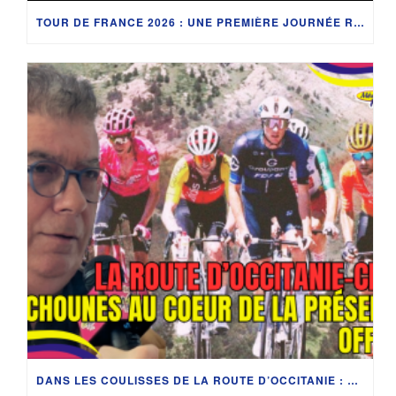
TOUR DE FRANCE 2026 : UNE PREMIÈRE JOURNÉE RICHE EN RENCONTRES À BARCELONE
DANS LES COULISSES DE LA ROUTE D’OCCITANIE : LES PITCHOUNES AU COEUR DE LA PRÉSENTATION OFFICIELLE