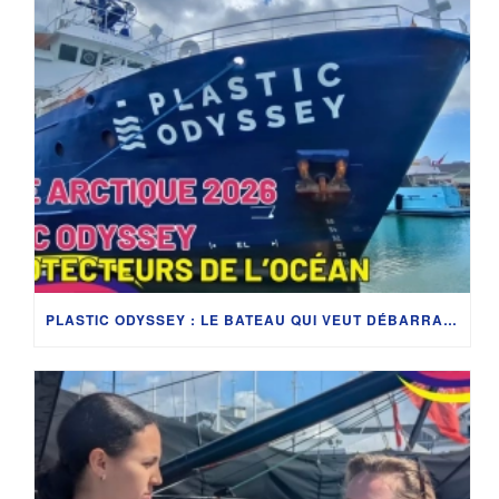
PLASTIC ODYSSEY : LE BATEAU QUI VEUT DÉBARRASSER LES OCÉANS DU PLASTIQUE