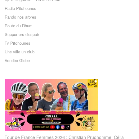
Radio Pitchounes
Rando nos arbres
Route du Rhum
Supporters d'espoir
Tv Pitchounes
Une ville un club
Vendée Globe
Tour de France Femmes 2026 : Christian Prudhomme, Célia