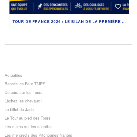
TOUR DE FRANCE 2026 : LE BILAN DE LA PREMIÈRE SEMAINE DES PITCHOUNES AVANT LA REPRISE
Actualités
Bagat'elles Bike TMES
Détours sur les Tours
Lâchez les chevaux !
Le billet de Jade
Le Tour au pied des Tours
Les mains sur les cocottes
Les mercredis des Pitchounes Nantes