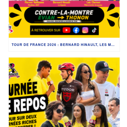
TOUR DE FRANCE 2026 : BERNARD HINAULT, LES MONDIAUX 2027 ET LES COULISSES DU CONTRE-LA-MONTRE ENTRE ÉVIAN-LES-BAINS ET THONON-LES-BAINS