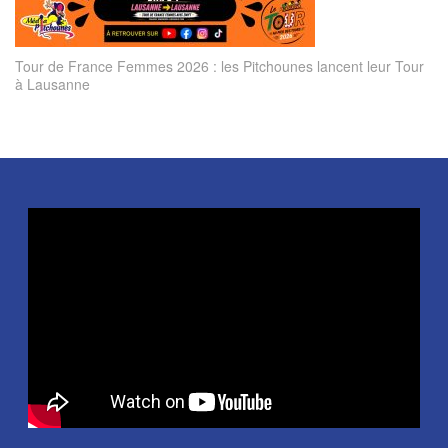
Tour de France Femmes 2026 : les Pitchounes lancent leur Tour
à Lausanne