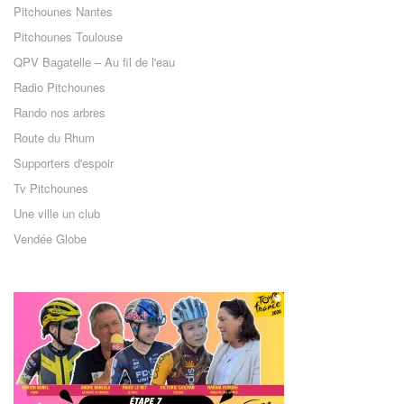
Pitchounes Nantes
Pitchounes Toulouse
QPV Bagatelle – Au fil de l'eau
Radio Pitchounes
Rando nos arbres
Route du Rhum
Supporters d'espoir
Tv Pitchounes
Une ville un club
Vendée Globe