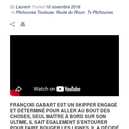
By
Laurent
Posted
10 novembre 2018
In
Pitchounes Toulouse
,
Route du Rhum
,
Tv Pitchounes
FRANÇOIS GABART EST UN SKIPPER ENGAGÉ
ET DÉTERMINÉ POUR ALLER AU BOUT DES
CHOSES, SEUL MAÎTRE À BORD SUR SON
ULTIME, IL SAIT ÉGALEMENT S’ENTOURER
POUR FAIRE BOUGER LES LIGNES. IL A DÉCIDÉ