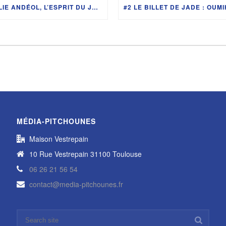
ÉMILIE ANDÉOL, L’ESPRIT DU JUDO – UN P’TIT COIN DE TATAMI #1
MÉDIA-PITCHOUNES
Maison Vestrepain
10 Rue Vestrepain 31100 Toulouse
06 26 21 56 54
contact@media-pitchounes.fr