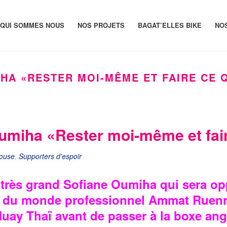
QUI SOMMES NOUS
NOS PROJETS
BAGAT’ELLES BIKE
NO
MIHA «RESTER MOI-MÊME ET FAIRE CE Q
Oumiha «Rester moi-même et faire
louse
,
Supporters d'espoir
du très grand Sofiane Oumiha qui sera 
n du monde professionnel Ammat Ruenro
ay Thaï avant de passer à la boxe angl