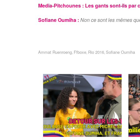
Media-Pitchounes :
Les gants sont-ils par 
Sofiane Oumiha :
Non ce sont les mêmes que
Ammat Ruenroeng
Ffboxe
Rio 2016
Sofiane Oumiha
,
,
,