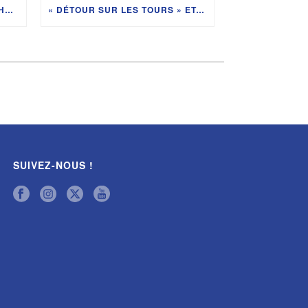
#2 LE BILLET DE JADE : OUMIHA FACE AUX PITCHOUNES
« DÉTOUR SUR LES TOURS » ETAPE 9 – BEN O’CONNOR ASSURE À TIGNES
SUIVEZ-NOUS !