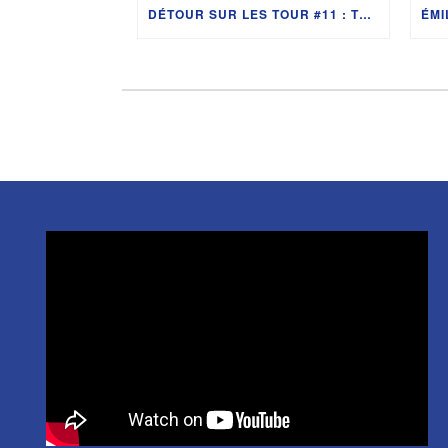
DÉTOUR SUR LES TOUR #11 : TOULOUSE EN FORCE AVEC SOFIANE OUMIHA, MICHEL SARRAN ET FRANCE TV