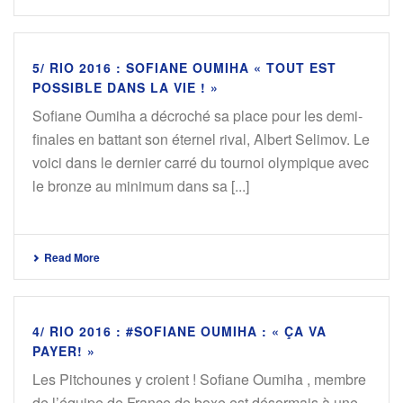
5/ RIO 2016 : SOFIANE OUMIHA « TOUT EST
POSSIBLE DANS LA VIE ! »
Sofiane Oumiha a décroché sa place pour les demi-
finales en battant son éternel rival, Albert Selimov. Le
voici dans le dernier carré du tournoi olympique avec
le bronze au minimum dans sa [...]
Read More
4/ RIO 2016 : #SOFIANE OUMIHA : « ÇA VA
PAYER! »
Les Pitchounes y croient ! Sofiane Oumiha , membre
de l’équipe de France de boxe est désormais à une