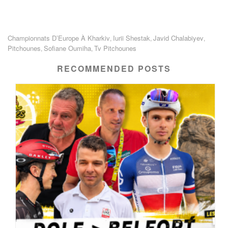
Championnats D’Europe À Kharkiv
Iurii Shestak
Javid Chalabiyev
,
,
,
Pitchounes
Sofiane Oumiha
Tv Pitchounes
,
,
RECOMMENDED POSTS