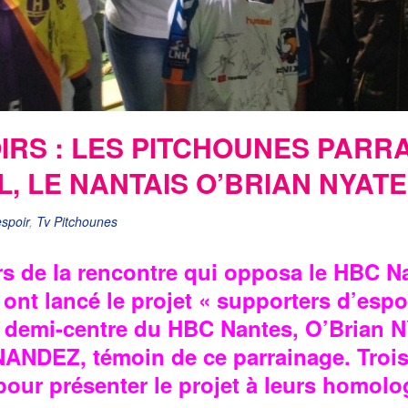
RS : LES PITCHOUNES PARRA
, LE NANTAIS O’BRIAN NYAT
spoir
,
Tv Pitchounes
rs de la rencontre qui opposa le HBC N
 ont lancé le projet « supporters d’espo
e demi-centre du HBC Nantes, O’Brian 
NDEZ, témoin de ce parrainage. Trois
 pour présenter le projet à leurs homol