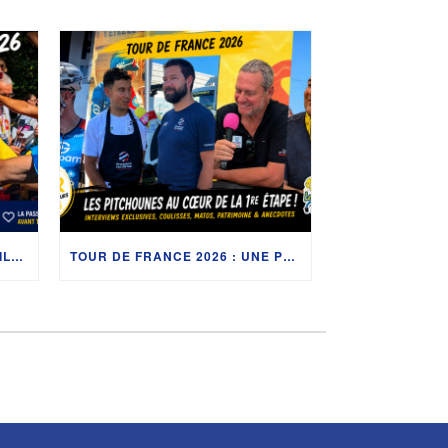
TOUR DE FRANCE 2026 : LE BILAN DE LA PREMIÈRE SEMAINE DES PITCHOUNES AVANT LA REPRISE
TOUR DE FRANCE 2026 : UNE PREMIÈRE JOURNÉE RICHE EN RENCONTRES À BARCELONE