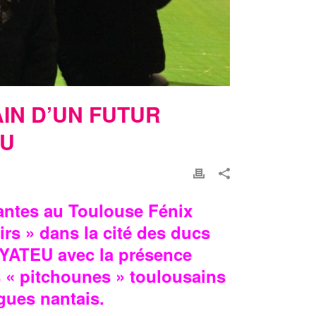
IN D’UN FUTUR
EU
antes au Toulouse Fénix
irs » dans la cité des ducs
NYATEU avec la présence
 « pitchounes » toulousains
ogues nantais.