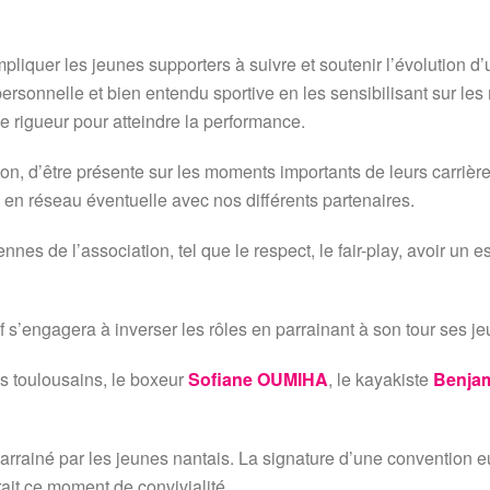
pliquer les jeunes supporters à suivre et soutenir l’évolution d’
, personnelle et bien entendu sportive en les sensibilisant sur l
de rigueur pour atteindre la performance.
on, d’être présente sur les moments importants de leurs carrières
 en réseau éventuelle avec nos différents partenaires.
ennes de l’association, tel que le respect, le fair-play, avoir un 
if s’engagera à inverser les rôles en parrainant à son tour ses j
es toulousains, le boxeur
Sofiane OUMIHA
, le kayakiste
Benja
parrainé par les jeunes nantais. La signature d’une convention 
rait ce moment de convivialité.