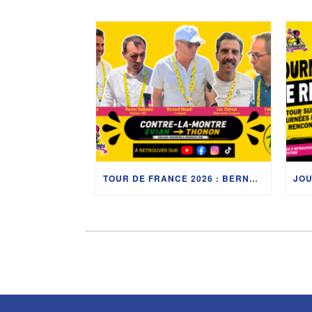
TOUR DE FRANCE 2026 : BERNARD HINAULT, LES MONDIAUX 2027 ET LES COULISSES DU CONTRE-LA-MONTRE ENTRE ÉVIAN-LES-BAINS ET THONON-LES-BAINS