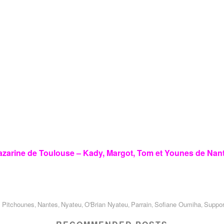
Mazarine de Toulouse – Kady, Margot, Tom et Younes de Nan
 Pitchounes
Nantes
Nyateu
O'Brian Nyateu
Parrain
Sofiane Oumiha
Suppor
,
,
,
,
,
,