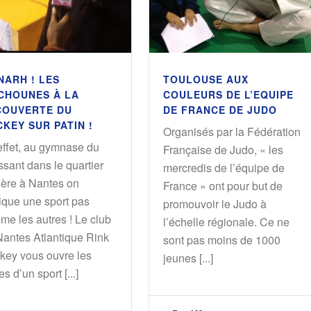
NARH ! LES
TOULOUSE AUX
CHOUNES À LA
COULEURS DE L’EQUIPE
COUVERTE DU
DE FRANCE DE JUDO
KEY SUR PATIN !
Organisés par la Fédération
effet, au gymnase du
Française de Judo, « les
ssant dans le quartier
mercredis de l’équipe de
ière à Nantes on
France » ont pour but de
ique une sport pas
promouvoir le Judo à
me les autres ! Le club
l’échelle régionale. Ce ne
Nantes Atlantique Rink
sont pas moins de 1000
key vous ouvre les
jeunes [...]
es d’un sport [...]