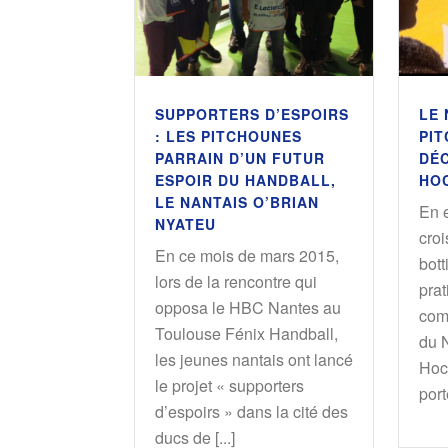
SUPPORTERS D’ESPOIRS
LE 
: LES PITCHOUNES
PIT
PARRAIN D’UN FUTUR
DÉ
ESPOIR DU HANDBALL,
HOC
LE NANTAIS O’BRIAN
En 
NYATEU
croi
En ce mois de mars 2015,
bott
lors de la rencontre qui
prat
opposa le HBC Nantes au
com
Toulouse Fénix Handball,
du 
les jeunes nantais ont lancé
Hoc
le projet « supporters
port
d’espoirs » dans la cité des
ducs de [...]