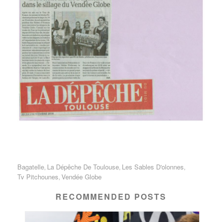
Bagatelle
La Dépêche De Toulouse
Les Sables D'olonnes
,
,
,
Tv Pitchounes
Vendée Globe
,
RECOMMENDED POSTS