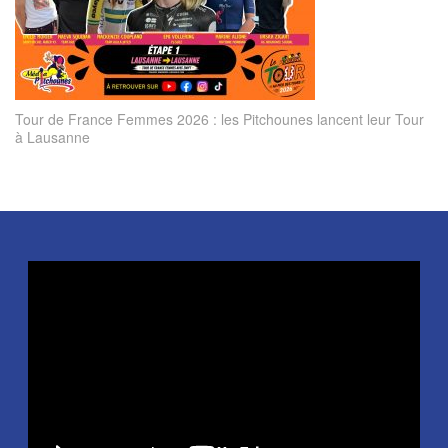
Tour de France Femmes 2026 : les Pitchounes lancent leur Tour
à Lausanne