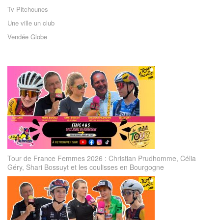
Tv Pitchounes
Une ville un club
Vendée Globe
Tour de France Femmes 2026 : Christian Prudhomme, Célia
Géry, Shari Bossuyt et les coulisses en Bourgogne