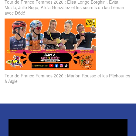
Tour de France Femmes 2026 : Elisa Longo Borghini, Évita
Muzic, Julie Bego, Alicia González et les secrets du lac Léman
avec Dédé
Tour de France Femmes 2026 : Marion Rousse et les Pitchounes
à Aigle