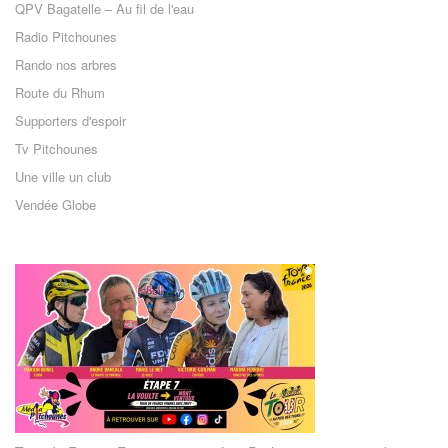
QPV Bagatelle – Au fil de l'eau
Radio Pitchounes
Rando nos arbres
Route du Rhum
Supporters d'espoir
Tv Pitchounes
Une ville un club
Vendée Globe