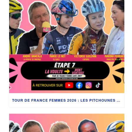
TOUR DE FRANCE FEMMES 2026 : LES PITCHOUNES AU CŒUR DE L’ÉTAPE REINE ENTRE LA DRÔME ET LE MONT VENTOUX