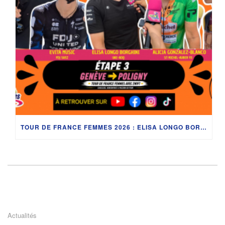
TOUR DE FRANCE FEMMES 2026 : ELISA LONGO BORGHINI, ÉVITA MUZIC, JULIE BEGO, ALICIA GONZÁLEZ ET LES SECRETS DU LAC LÉMAN AVEC DÉDÉ
Actualités