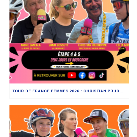
TOUR DE FRANCE FEMMES 2026 : CHRISTIAN PRUDHOMME, CÉLIA GÉRY, SHARI BOSSUYT ET LES COULISSES EN BOURGOGNE