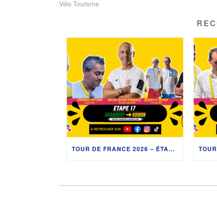
Vélo Tourisme
REC
TOUR DE FRANCE 2026 – ÉTAPE 17 : LES COULISSES ENTRE CHAMBÉRY ET VOIRON AVEC UAE, VINCENT LAVENU, CYCLISM’ACTU ET LA CARAVANE DU TOUR