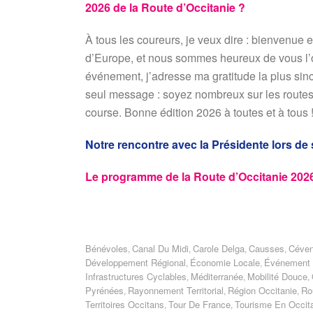
2026 de la Route d’Occitanie ?
À tous les coureurs, je veux dire : bienvenue e
d’Europe, et nous sommes heureux de vous l’of
événement, j’adresse ma gratitude la plus sincè
seul message : soyez nombreux sur les routes, 
course. Bonne édition 2026 à toutes et à tous 
Notre rencontre avec la Présidente lors de
Le programme de la Route d’Occitanie 202
Bénévoles
Canal Du Midi
Carole Delga
Causses
Céve
,
,
,
,
Développement Régional
Économie Locale
Événement S
,
,
Infrastructures Cyclables
Méditerranée
Mobilité Douce
,
,
,
Pyrénées
Rayonnement Territorial
Région Occitanie
Ro
,
,
,
Territoires Occitans
Tour De France
Tourisme En Occit
,
,