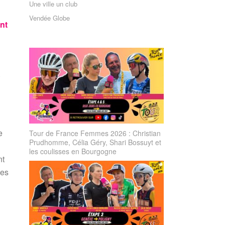
Une ville un club
Vendée Globe
nt
.
e
Tour de France Femmes 2026 : Christian
Prudhomme, Célia Géry, Shari Bossuyt et
les coulisses en Bourgogne
nt
des