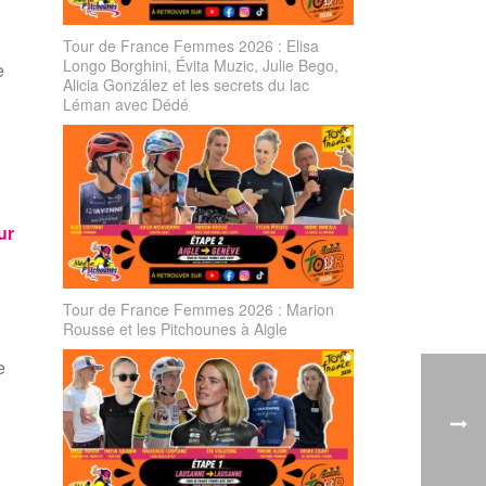
Tour de France Femmes 2026 : Elisa
Longo Borghini, Évita Muzic, Julie Bego,
e
Alicia González et les secrets du lac
Léman avec Dédé
ur
Tour de France Femmes 2026 : Marion
Rousse et les Pitchounes à Aigle
e