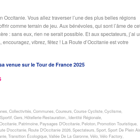
n Occitanie. Vous allez traverser l’une des plus belles régions
frir comme terrain de jeu. Aux bénévoles, qui sont l’âme de ce
re : sans eux, rien ne serait possible. Et aux spectateurs, j’ai 
encouragez, vibrez, fêtez ! La Route d’Occitanie est votre
!
 sa venue sur le Tour de France 2025
6
nnes
Collectivités
Communes
Coureurs
Course Cycliste
Cyclisme
,
,
,
,
,
,
portif
Gers
Hôtellerie-Restauration.
Identité Régionale
,
,
,
,
Occitanie
Patrimoine
Paysages D'Occitanie
Peloton
Promotion Touristique
,
,
,
,
,
ute D'occitanie
Route D'Occitanie 2026
Spectateurs
Sport
Sport De Plein Ai
,
,
,
,
anie
Transition Écologique
Vallée De La Garonne
Vélo
Vélo Factory
,
,
,
,
,