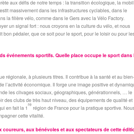
te aux défis de notre temps : la transition écologique, la mobil
estit massivement dans les infrastructures cyclables, dans le
s la filière vélo, comme dans le Gers avec la Vélo Factory.
yer un signal fort : nous croyons en la culture du vélo, et nous
t bon pédaler, que ce soit pour le sport, pour le loisir ou pour le
nds événements sportifs. Quelle place occupe le sport dans 
ue régionale, à plusieurs titres. Il contribue à la santé et au bien
 de l’activité économique. Il forge une image positive et dynami
anscende les clivages sociaux, géographiques, générationnels, … le
ir des clubs de très haut niveau, des équipements de qualité et
re
i en fait la 1
région de France pour la pratique sportive. Nou
agner cette vitalité.
coureurs, aux bénévoles et aux spectateurs de cette éditi