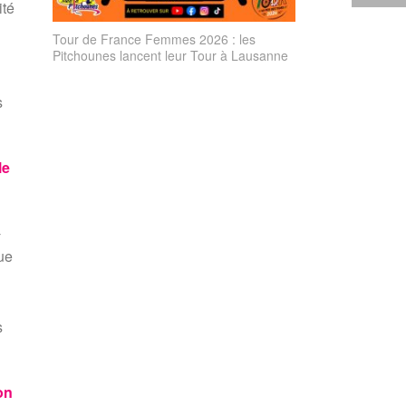
ité
Tour de France Femmes 2026 : les
Pitchounes lancent leur Tour à Lausanne
s
le
-
que
s
on