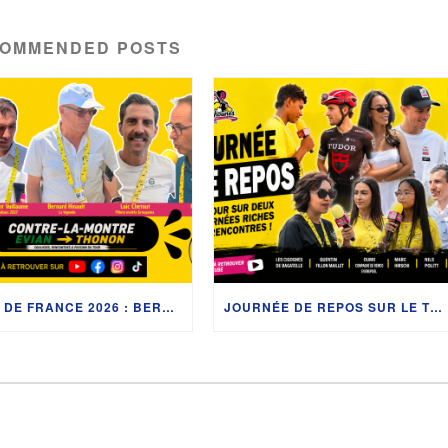
OMMENDED POSTS
TOUR DE FRANCE 2026 : BERNARD HINAULT, LES MONDIAUX 2027 ET LES COULISSES DU CONTRE-LA-MONTRE ENTRE ÉVIAN-LES-BAINS ET THONON-LES-BAINS
JOURNÉE DE REPOS SUR LE TOUR DE FRANCE 2026 : RETOUR SUR DEUX JOURNÉES RICHES EN RENCONTRES