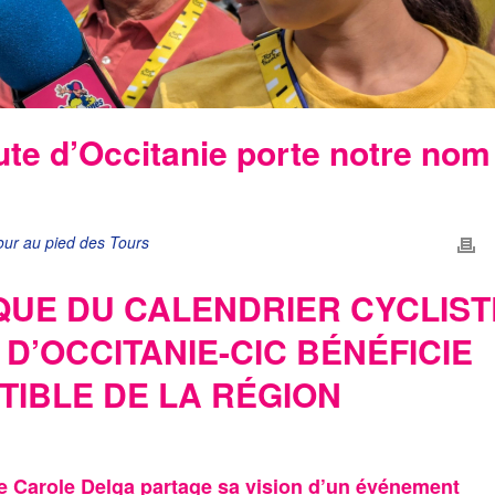
ute d’Occitanie porte notre nom
our au pied des Tours
UE DU CALENDRIER CYCLIST
D’OCCITANIE-CIC BÉNÉFICIE
TIBLE DE LA RÉGION
te
Carole Delga
partage sa vision d’un événement