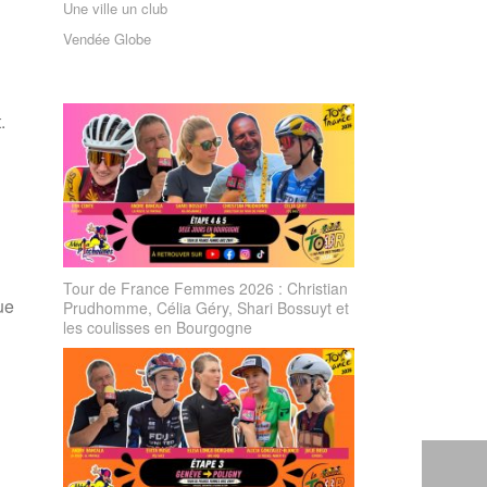
Une ville un club
Vendée Globe
.
Tour de France Femmes 2026 : Christian
ue
Prudhomme, Célia Géry, Shari Bossuyt et
les coulisses en Bourgogne