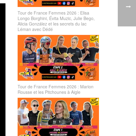
Tour de France Femmes 2026 : Elisa
Longo Borghini, Évita Muzic, Julie Bego,
Alicia González et les secrets du lac
Léman avec Dédé
Tour de France Femmes 2026 : Marion
Rousse et les Pitchounes à Aigle