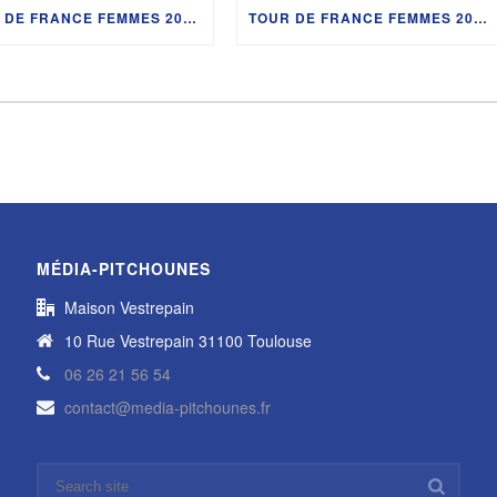
TOUR DE FRANCE FEMMES 2026 : ELISA LONGO BORGHINI, ÉVITA MUZIC, JULIE BEGO, ALICIA GONZÁLEZ ET LES SECRETS DU LAC LÉMAN AVEC DÉDÉ
TOUR DE FRANCE FEMMES 2026 : MARION ROUSSE ET LES PITCHOUNES À AIGLE
MÉDIA-PITCHOUNES
Maison Vestrepain
10 Rue Vestrepain 31100 Toulouse
06 26 21 56 54
contact@media-pitchounes.fr