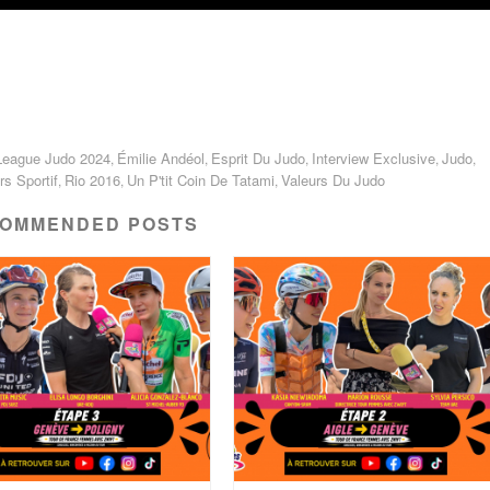
League Judo 2024
Émilie Andéol
Esprit Du Judo
Interview Exclusive
Judo
,
,
,
,
,
rs Sportif
Rio 2016
Un P'tit Coin De Tatami
Valeurs Du Judo
,
,
,
OMMENDED POSTS