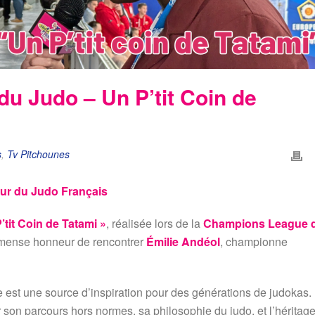
 du Judo – Un P’tit Coin de
s
,
Tv Pitchounes
œur du Judo Français
’tit Coin de Tatami »
, réalisée lors de la
Champions League 
mmense honneur de rencontrer
Émilie Andéol
, championne
le est une source d’inspiration pour des générations de judokas.
r son parcours hors normes, sa philosophie du judo, et l’héritag