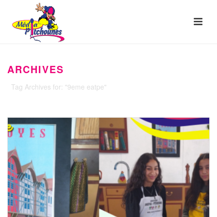
ARCHIVES
Tag Archives for: "9eme eatpe"