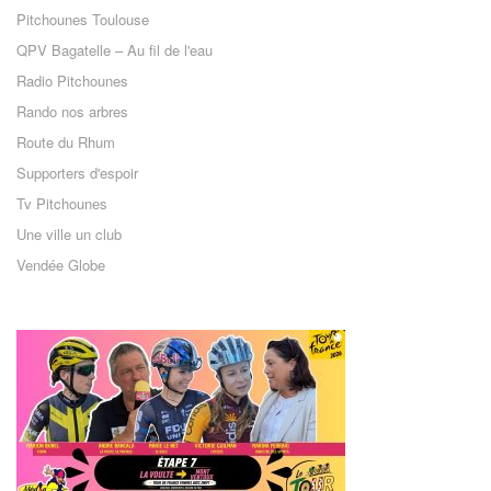
Pitchounes Toulouse
QPV Bagatelle – Au fil de l'eau
Radio Pitchounes
Rando nos arbres
Route du Rhum
Supporters d'espoir
Tv Pitchounes
Une ville un club
Vendée Globe