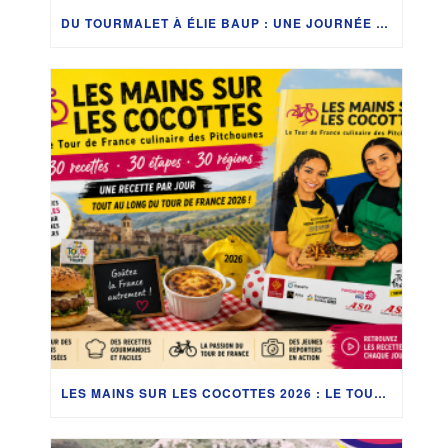
DU TOURMALET À ÉLIE BAUP : UNE JOURNÉE ENTRE PASSION, SOUVENIRS ET LÉGENDES DU TOUR
LES MAINS SUR LES COCOTTES 2026 : LE TOUR DE FRANCE SE DÉGUSTE !