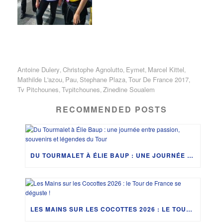
Antoine Dulery
Christophe Agnolutto
Eymet
Marcel Kittel
,
,
,
,
Mathilde L'azou
Pau
Stephane Plaza
Tour De France 2017
,
,
,
,
Tv Pitchounes
Tvpitchounes
Zinedine Soualem
,
,
RECOMMENDED POSTS
DU TOURMALET À ÉLIE BAUP : UNE JOURNÉE ENTRE PASSION, SOUVENIRS ET LÉGENDES DU TOUR
LES MAINS SUR LES COCOTTES 2026 : LE TOUR DE FRANCE SE DÉGUSTE !