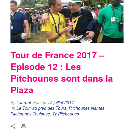
Tour de France 2017 –
Episode 12 : Les
Pitchounes sont dans la
Plaza
By
Laurent
Posted
12 juillet 2017
In
Le Tour au pied des Tours
,
Pitchounes Nantes
,
Pitchounes Toulouse
,
Tv Pitchounes