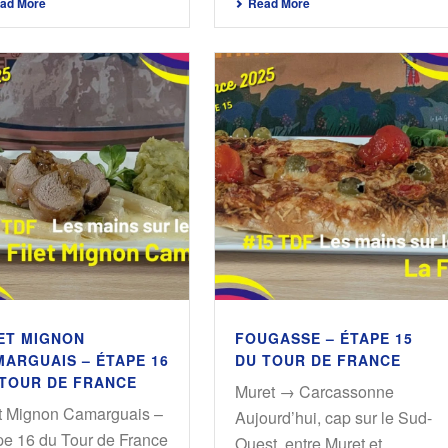
ad More
Read More
ET MIGNON
FOUGASSE – ÉTAPE 15
ARGUAIS – ÉTAPE 16
DU TOUR DE FRANCE
 TOUR DE FRANCE
Muret → Carcassonne
et Mignon Camarguais –
Aujourd’hui, cap sur le Sud-
pe 16 du Tour de France
Ouest, entre Muret et