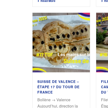
Read More
Re
SUISSE DE VALENCE –
FIL
ÉTAPE 17 DU TOUR DE
CAM
FRANCE
DU
Bollène → Valence
Fil
Aujourd’hui, direction la
Éta