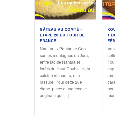
GÂTEAU AU COMTÉ –
KOU
ÉTAPE 20 DU TOUR DE
1 D
FRANCE
FÉM
Nantua → Pontarlier Cap
Van
sur les montagnes du Jura,
cet
entre lac de Nantua et
Tou
forêts du Haut-Doubs. Ici, la
cap 
cuisine réchauffe, elle
terr
rassure. Pour cette 20e
cara
étape, place à une recette
pou
originale qui [...]
monu