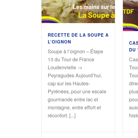
RECETTE DE LA SOUPE A
L’OIGNON
CAS
DU
Soupe à l’oignon – Étape
13 du Tour de France
Cas
Loudenvielle →
Tou
Peyragudes Aujourd’hui,
Tou
cap sur les Hautes-
dire
Pyrénées, pour une escale
plu
gourmande entre lac et
pour
montagne, entre effort et
auss
réconfort. [...]
histo