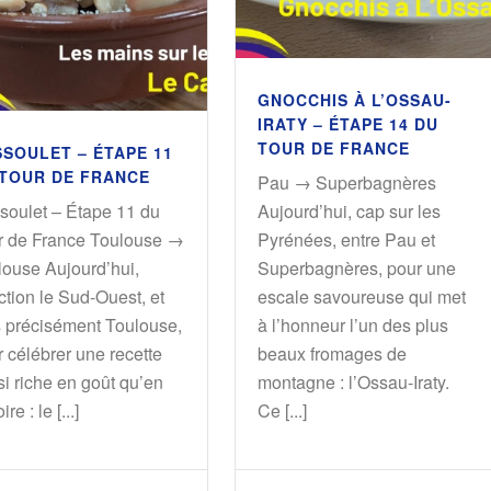
GNOCCHIS À L’OSSAU-
IRATY – ÉTAPE 14 DU
TOUR DE FRANCE
SOULET – ÉTAPE 11
 TOUR DE FRANCE
Pau → Superbagnères
soulet – Étape 11 du
Aujourd’hui, cap sur les
r de France Toulouse →
Pyrénées, entre Pau et
louse Aujourd’hui,
Superbagnères, pour une
ction le Sud-Ouest, et
escale savoureuse qui met
s précisément Toulouse,
à l’honneur l’un des plus
 célébrer une recette
beaux fromages de
i riche en goût qu’en
montagne : l’Ossau-Iraty.
ire : le [...]
Ce [...]