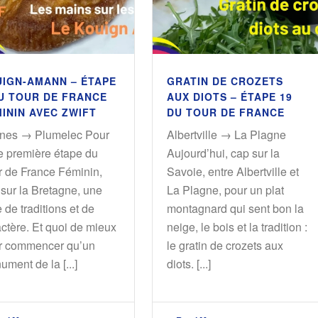
IGN-AMANN – ÉTAPE
GRATIN DE CROZETS
U TOUR DE FRANCE
AUX DIOTS – ÉTAPE 19
ININ AVEC ZWIFT
DU TOUR DE FRANCE
nes → Plumelec Pour
Albertville → La Plagne
te première étape du
Aujourd’hui, cap sur la
r de France Féminin,
Savoie, entre Albertville et
sur la Bretagne, une
La Plagne, pour un plat
e de traditions et de
montagnard qui sent bon la
ctère. Et quoi de mieux
neige, le bois et la tradition :
r commencer qu’un
le gratin de crozets aux
ment de la [...]
diots. [...]