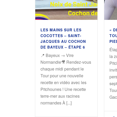
LES MAINS SUR LES
« D
COCOTTES – SAINT-
TOU
JACQUES AU COCHON
PIE
DE BAYEUX – ÉTAPE 6
Étap
📍 Bayeux → Vire
la z
Normandie🎥 Rendez-vous
Pit
chaque midi pendant le
invi
Tour pour une nouvelle
per
recette en vidéo avec les
sept
Pitchounes ! Une recette
Tour
terre-mer aux racines
Gac 
normandes À [...]