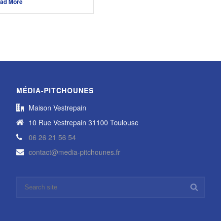
ad More
MÉDIA-PITCHOUNES
Maison Vestrepain
10 Rue Vestrepain 31100 Toulouse
06 26 21 56 54
contact@media-pitchounes.fr