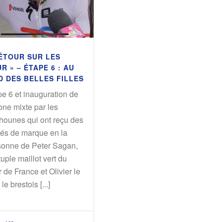
ÉTOUR SUR LES
R » – ÉTAPE 6 : AU
D DES BELLES FILLES
e 6 et inauguration de
one mixte par les
chounes qui ont reçu des
tés de marque en la
sonne de Peter Sagan,
uple maillot vert du
 de France et Olivier le
le brestois [...]