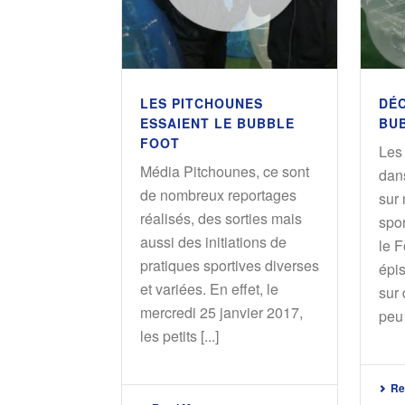
LES PITCHOUNES
DÉ
ESSAIENT LE BUBBLE
BU
FOOT
Les
Média Pitchounes, ce sont
dans
de nombreux reportages
sur 
réalisés, des sorties mais
spor
aussi des initiations de
le 
pratiques sportives diverses
épi
et variées. En effet, le
sur 
mercredi 25 janvier 2017,
peu [
les petits [...]
Re