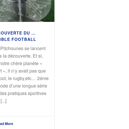
COUVERTE DU …
BBLE FOOTBALL
 Pitchounes se lancent
 la découverte. Et si,
notre chère planète «
t », il n’y avait pas que
Foot, le rugby,etc… 2éme
sode d’une longue série
des pratiques sportives
...]
ad More