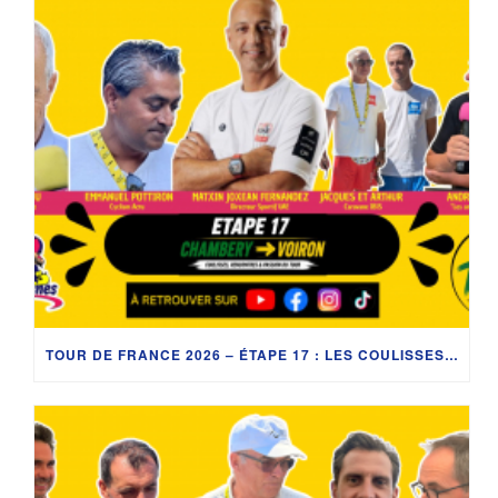
TOUR DE FRANCE 2026 – ÉTAPE 17 : LES COULISSES ENTRE CHAMBÉRY ET VOIRON AVEC UAE, VINCENT LAVENU, CYCLISM’ACTU ET LA CARAVANE DU TOUR