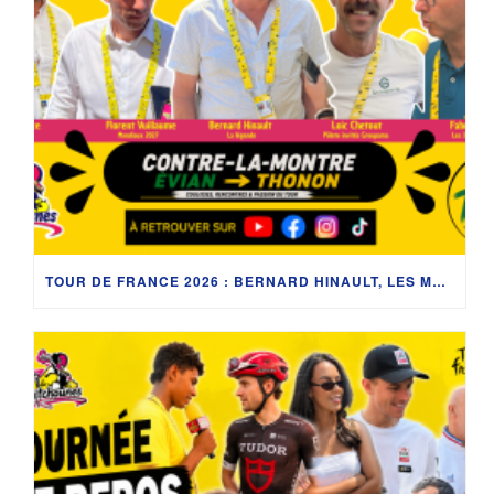
TOUR DE FRANCE 2026 : BERNARD HINAULT, LES MONDIAUX 2027 ET LES COULISSES DU CONTRE-LA-MONTRE ENTRE ÉVIAN-LES-BAINS ET THONON-LES-BAINS