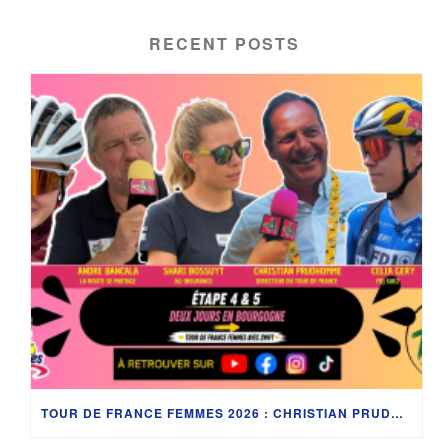
RECENT POSTS
TOUR DE FRANCE FEMMES 2026 : CHRISTIAN PRUDHOMME, CÉLIA GÉRY, SHARI BOSSUYT ET LES COULISSES EN BOURGOGNE