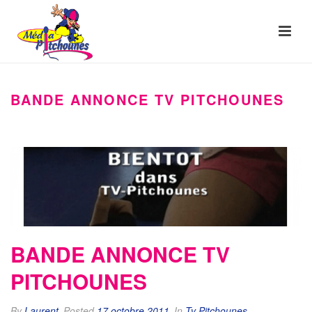
BANDE ANNONCE TV PITCHOUNES
BANDE ANNONCE TV
PITCHOUNES
By
Laurent
Posted
17 octobre 2011
In
Tv Pitchounes