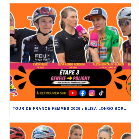
TOUR DE FRANCE FEMMES 2026 : ELISA LONGO BORGHINI, ÉVITA MUZIC, JULIE BEGO, ALICIA GONZÁLEZ ET LES SECRETS DU LAC LÉMAN AVEC DÉDÉ