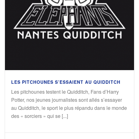
LES PITCHOUNES S’ESSAIENT AU QUIDDITCH
Les pitchounes testent le Quidditch, Fans d’Harry
Potter, nos jeunes journalistes sont allés s’essayer
au Quidditch, le sport le plus répandu dans le monde
des « sorciers » qui se [...]