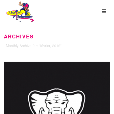
ARCHIVES
Monthly Archive for: "février, 2016"